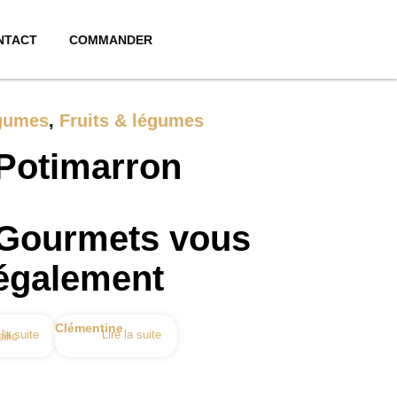
NTACT
COMMANDER
gumes
,
Fruits & légumes
Potimarron
 Gourmets vous
également
Clémentine
 la suite
Lire la suite