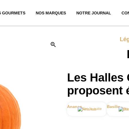
S GOURMETS
NOS MARQUES
NOTRE JOURNAL
CO
Lé
zoom_in
Les Halles
proposent 
Ananas
Basilic
Lire la suite
Lire