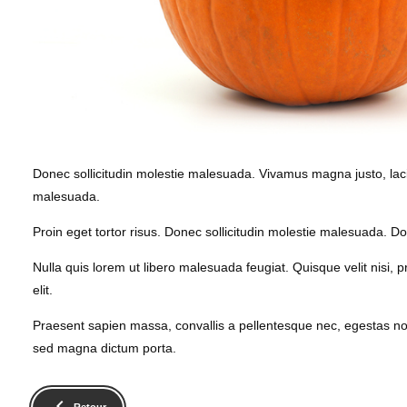
Donec sollicitudin molestie malesuada. Vivamus magna justo, lacini
malesuada.
Proin eget tortor risus. Donec sollicitudin molestie malesuada. Do
Nulla quis lorem ut libero malesuada feugiat. Quisque velit nisi, 
elit.
Praesent sapien massa, convallis a pellentesque nec, egestas non ni
sed magna dictum porta.
keyboard_arrow_left
Retour