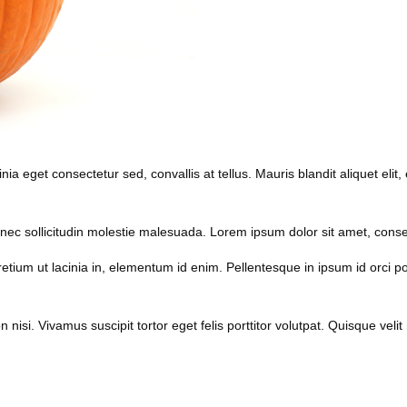
a eget consectetur sed, convallis at tellus. Mauris blandit aliquet elit
nec sollicitudin molestie malesuada. Lorem ipsum dolor sit amet, consec
pretium ut lacinia in, elementum id enim. Pellentesque in ipsum id orci 
si. Vivamus suscipit tortor eget felis porttitor volutpat. Quisque velit n